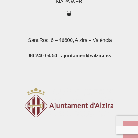
MAPA WEB
Sant Roc, 6 – 46600, Alzira – València
96 240 04 50 ajuntament@alzira.es
Su