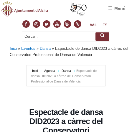
Menú
Facebook
Instagram
Twitter
Youtube
Slideshare
Normas
VAL
ES
Cerca:
Cerca
Inici
»
Eventos
»
Dansa
»
Espectacle de dansa DID2023 a càrrec del
Conservatori Professional de Dansa de València
Inici
Agenda
Dansa
Espectacle de
dansa DID2023 a càrrec del Conservatori
Professional de Dansa de València
Espectacle de dansa
DID2023 a càrrec del
Conservatori