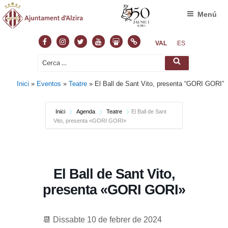
Menú
Facebook
Instagram
Twitter
Youtube
Slideshare
Normas
VAL
ES
Cerca:
Cerca
Inici
»
Eventos
»
Teatre
»
El Ball de Sant Vito, presenta “GORI GORI”
Inici
Agenda
Teatre
El Ball de Sant
Vito, presenta «GORI GORI»
El Ball de Sant Vito,
presenta «GORI GORI»
📆 Dissabte 10 de febrer de 2024