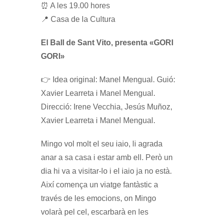
⏰ A les 19.00 hores
📍 Casa de la Cultura
El Ball de Sant Vito, presenta «GORI
GORI»
👉 Idea original: Manel Mengual. Guió:
Xavier Learreta i Manel Mengual.
Direcció: Irene Vecchia, Jesús Muñoz,
Xavier Learreta i Manel Mengual.
Mingo vol molt el seu iaio, li agrada
anar a sa casa i estar amb ell. Però un
dia hi va a visitar-lo i el iaio ja no està.
Així comença un viatge fantàstic a
través de les emocions, on Mingo
volarà pel cel, escarbarà en les