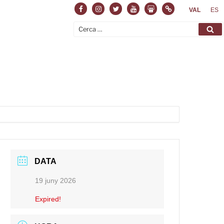
Facebook
Instagram
Twitter
Youtube
Slideshare
Normas
VAL
ES
Cerca:
Ce
DATA
19 juny 2026
Expired!