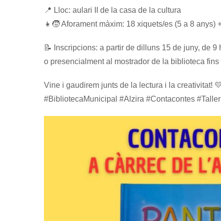
📍 Lloc: aulari II de la casa de la cultura
👧🧒 Aforament màxim: 18 xiquets/es (5 a 8 anys) +
📝 Inscripcions: a partir de dilluns 15 de juny, de 
o presencialment al mostrador de la biblioteca fin
Vine i gaudirem junts de la lectura i la creativitat! 
#BibliotecaMunicipal #Alzira #Contacontes #Taller 