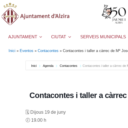
AJUNTAMENT
CIUTAT
SERVEIS MUNICIPALS
Inici
»
Eventos
»
Contacontes
»
Contacontes i taller a càrrec de Mª Jos
Inici
Agenda
Contacontes
Contacontes i taller a càrrec de
Contacontes i taller a càrre
🗓️ Dijous 19 de juny
🕖 19.00 h