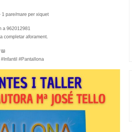
 1 pare/mare per xiquet
9 h a 962012981
s a completar aforament.
📖
#Infantil #Pantallona