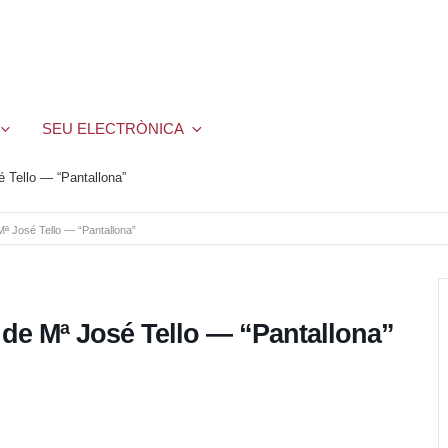
SEU ELECTRÒNICA
é Tello — “Pantallona”
 Mª José Tello — “Pantallona”
c de Mª José Tello — “Pantallona”