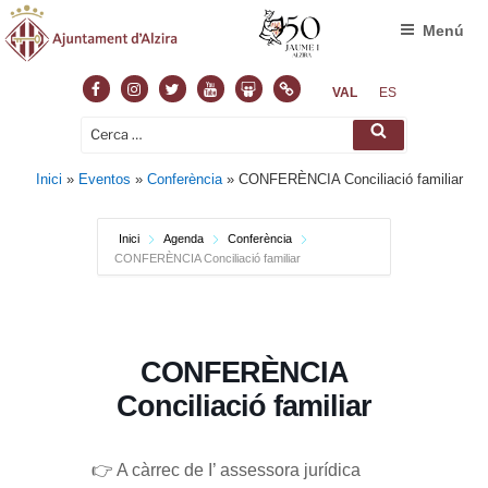
Menú
Facebook
Instagram
Twitter
Youtube
Slideshare
Normas
VAL
ES
Cerca:
Cerca
Inici
»
Eventos
»
Conferència
»
CONFERÈNCIA Conciliació familiar
Inici
Agenda
Conferència
CONFERÈNCIA Conciliació familiar
CONFERÈNCIA
Conciliació familiar
👉 A càrrec de I’ assessora jurídica