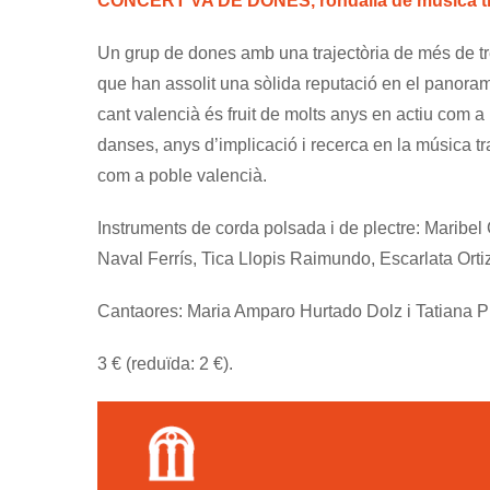
CONCERT VA DE DONES, rondalla de música tr
Un grup de dones amb una trajectòria de més de tr
que han assolit una sòlida reputació en el panoram
cant valencià és fruit de molts anys en actiu com 
danses, anys d’implicació i recerca en la música tra
com a poble valencià.
Instruments de corda polsada i de plectre: Marib
Naval Ferrís, Tica Llopis Raimundo, Escarlata Orti
Cantaores: Maria Amparo Hurtado Dolz i Tatiana P
3 € (reduïda: 2 €).