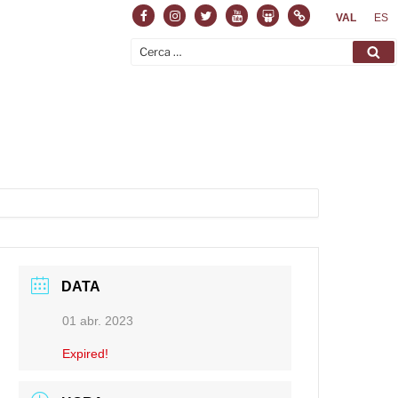
Facebook
Instagram
Twitter
Youtube
Slideshare
Normas
VAL
ES
Cerca:
Ce
DATA
01 abr. 2023
Expired!