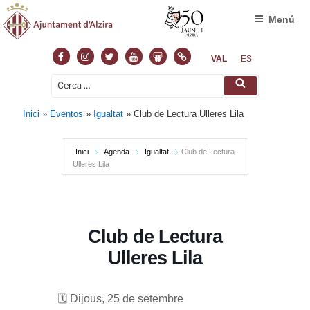
Menú
Facebook
Instagram
Twitter
Youtube
Slideshare
Normas
VAL
ES
Cerca:
Cerca
Inici
»
Eventos
»
Igualtat
»
Club de Lectura Ulleres Lila
Inici
Agenda
Igualtat
Club de Lectura
Ulleres Lila
Club de Lectura
Ulleres Lila
🗓 Dijous, 25 de setembre