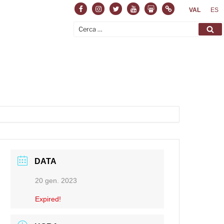
Facebook
Instagram
Twitter
Youtube
Slideshare
Normas
VAL
ES
Cerca:
Ce
DATA
20 gen. 2023
Expired!