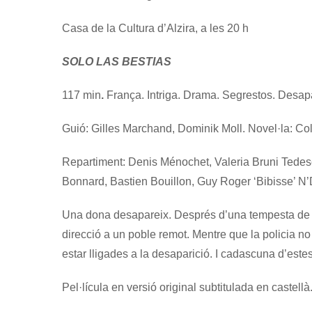
Casa de la Cultura d’Alzira, a les 20 h
SOLO LAS BESTIAS
117 min
.
França. Intriga. Drama. Segrestos. Desap
Guió:
Gilles Marchand, Dominik Moll. Novel·la: Col
Repartiment:
Denis Ménochet, Valeria Bruni Tedes
Bonnard, Bastien Bouillon, Guy Roger ‘Bibisse’ N’
Una dona desapareix. Després d’una tempesta de n
direcció a un poble remot. Mentre que la policia n
estar lligades a la desaparició. I cadascuna d’estes
Pel·lícula en versió original subtitulada en castel