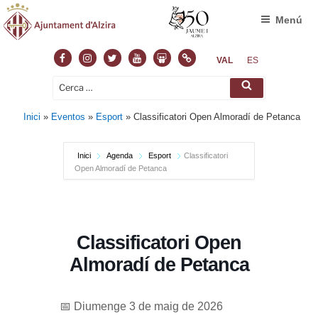
Menú
Facebook
Instagram
Twitter
Youtube
Slideshare
Normas
VAL
ES
Cerca:
Cerca
Inici
»
Eventos
»
Esport
»
Classificatori Open Almoradí de Petanca
Inici
Agenda
Esport
Classificatori
Open Almoradí de Petanca
Classificatori Open
Almoradí de Petanca
📅 Diumenge 3 de maig de 2026