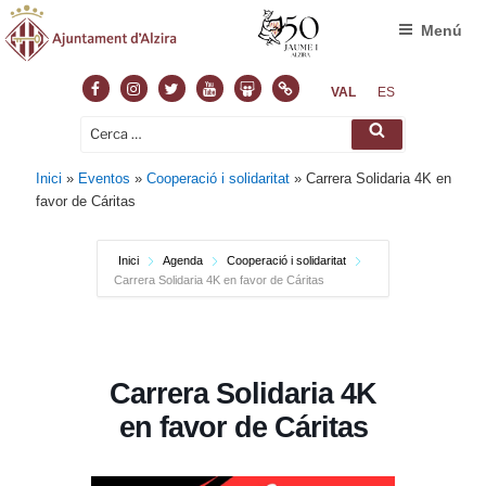
Menú
Facebook
Instagram
Twitter
Youtube
Slideshare
Normas
VAL
ES
Cerca:
Cerca
Inici
»
Eventos
»
Cooperació i solidaritat
»
Carrera Solidaria 4K en
favor de Cáritas
Inici
Agenda
Cooperació i solidaritat
Carrera Solidaria 4K en favor de Cáritas
Carrera Solidaria 4K
en favor de Cáritas