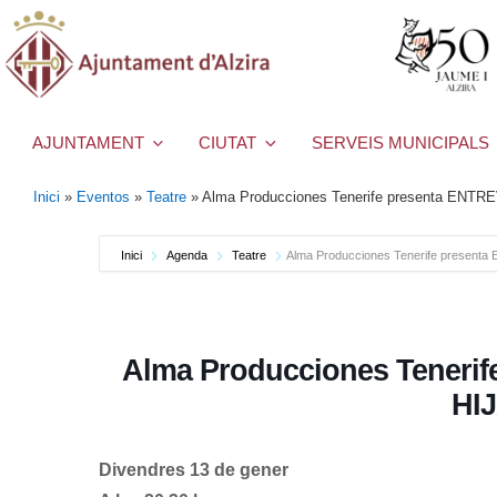
AJUNTAMENT
CIUTAT
SERVEIS MUNICIPALS
Inici
»
Eventos
»
Teatre
»
Alma Producciones Tenerife presenta ENT
Inici
Agenda
Teatre
Alma Producciones Tenerife present
Alma Producciones Teneri
HI
Divendres 13 de gener