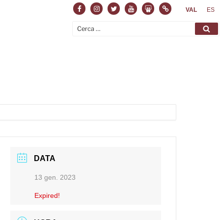
Facebook
Instagram
Twitter
Youtube
Slideshare
Normas
VAL
ES
Cerca:
Ce
DATA
13 gen. 2023
Expired!