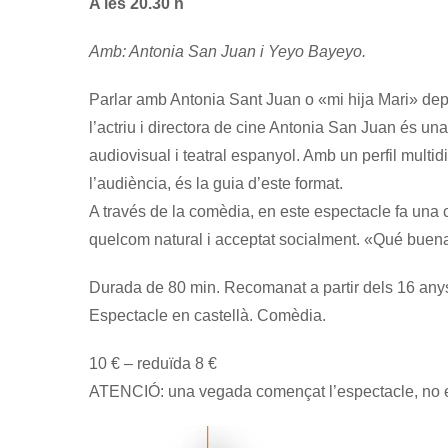
A les 20.30 h
Amb: Antonia San Juan i Yeyo Bayeyo.
Parlar amb Antonia Sant Juan o «mi hija Mari» dep
l’actriu i directora de cine Antonia San Juan és un
audiovisual i teatral espanyol. Amb un perfil multid
l’audiència, és la guia d’este format.
A través de la comèdia, en este espectacle fa una cr
quelcom natural i acceptat socialment. «Qué buena
Durada de 80 min. Recomanat a partir dels 16 any
Espectacle en castellà. Comèdia.
10 € – reduïda 8 €
ATENCIÓ: una vegada començat l’espectacle, no es