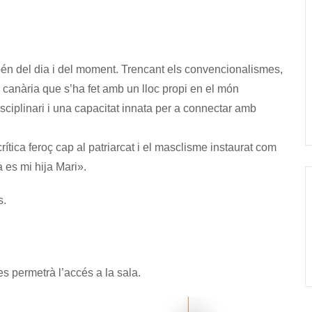
én del dia i del moment. Trencant els convencionalismes,
a canària que s’ha fet amb un lloc propi en el món
isciplinari i una capacitat innata per a connectar amb
ítica feroç cap al patriarcat i el masclisme instaurat com
 es mi hija Mari».
s.
 permetrà l’accés a la sala.