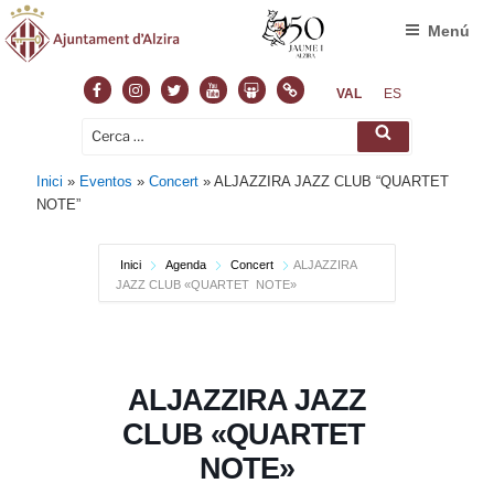
Menú
Facebook
Instagram
Twitter
Youtube
Slideshare
Normas
VAL
ES
Cerca:
Cerca
Inici
»
Eventos
»
Concert
»
ALJAZZIRA JAZZ CLUB “QUARTET
NOTE”
Inici
Agenda
Concert
ALJAZZIRA
JAZZ CLUB «QUARTET NOTE»
ALJAZZIRA JAZZ
CLUB «QUARTET
NOTE»