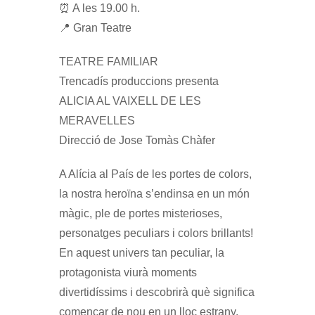
⏰ A les 19.00 h.
📍 Gran Teatre
TEATRE FAMILIAR
Trencadís produccions presenta
ALICIA AL VAIXELL DE LES
MERAVELLES
Direcció de Jose Tomàs Chàfer
A Alícia al País de les portes de colors,
la nostra heroïna s’endinsa en un món
màgic, ple de portes misterioses,
personatges peculiars i colors brillants!
En aquest univers tan peculiar, la
protagonista viurà moments
divertidíssims i descobrirà què significa
començar de nou en un lloc estrany.