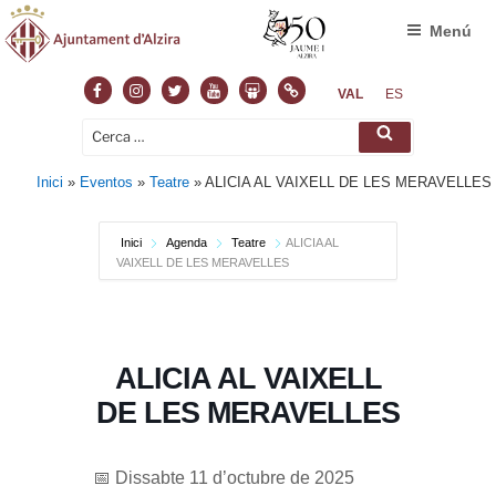
Menú
Facebook
Instagram
Twitter
Youtube
Slideshare
Normas
VAL
ES
Cerca:
Cerca
Inici
»
Eventos
»
Teatre
»
ALICIA AL VAIXELL DE LES MERAVELLES
Inici
Agenda
Teatre
ALICIA AL
VAIXELL DE LES MERAVELLES
ALICIA AL VAIXELL
DE LES MERAVELLES
📅 Dissabte 11 d’octubre de 2025