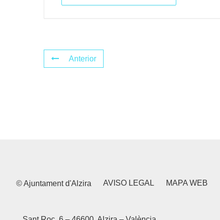
Anterior
AVISO LEGAL
MAPA WEB
© Ajuntament d'Alzira
Sant Roc, 6 – 46600, Alzira – València