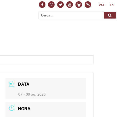
Facebook
Instagram
Twitter
Youtube
Slideshare
Normas
VAL
ES
Cerca:
Ce
DATA
07 - 09 ag. 2026
HORA