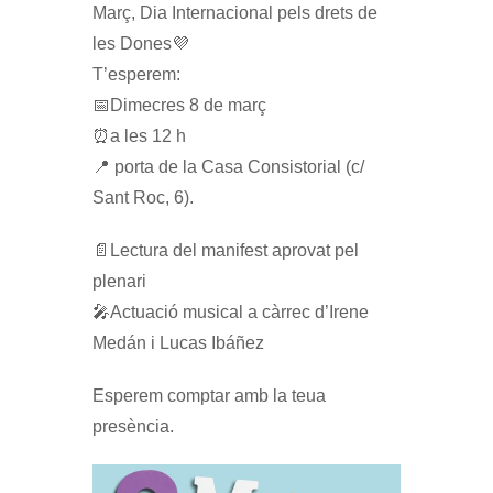
Març, Dia Internacional pels drets de
les Dones💜
T’esperem:
📅Dimecres 8 de març
⏰a les 12 h
📍 porta de la Casa Consistorial (c/
Sant Roc, 6).
📄Lectura del manifest aprovat pel
plenari
🎤Actuació musical a càrrec d’Irene
Medán i Lucas Ibáñez
Esperem comptar amb la teua
presència.