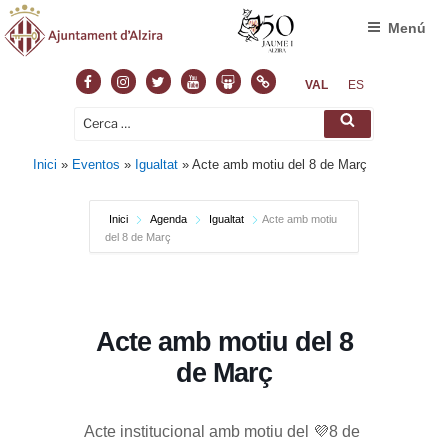
Menú
Facebook
Instagram
Twitter
Youtube
Slideshare
Normas
VAL
ES
Cerca:
Cerca
Inici
»
Eventos
»
Igualtat
»
Acte amb motiu del 8 de Març
Inici
Agenda
Igualtat
Acte amb motiu
del 8 de Març
Acte amb motiu del 8
de Març
Acte institucional amb motiu del 💜8 de