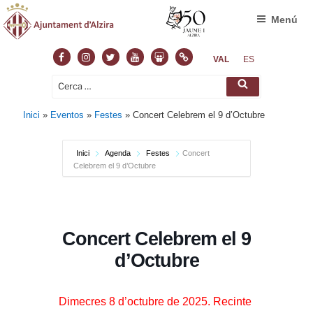
Menú
Facebook
Instagram
Twitter
Youtube
Slideshare
Normas
VAL
ES
Cerca:
Cerca
Inici
»
Eventos
»
Festes
»
Concert Celebrem el 9 d’Octubre
Inici
Agenda
Festes
Concert
Celebrem el 9 d’Octubre
Concert Celebrem el 9
d’Octubre
Dimecres 8 d’octubre de 2025. Recinte