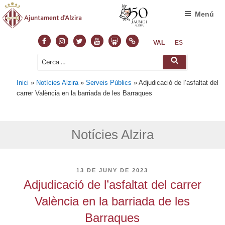
Menú
Facebook
Instagram
Twitter
Youtube
Slideshare
Normas
VAL
ES
Cerca:
Cerca
Inici
»
Notícies Alzira
»
Serveis Públics
»
Adjudicació de l’asfaltat del
carrer València en la barriada de les Barraques
Notícies Alzira
PUBLICAT
13 DE JUNY DE 2023
A
Adjudicació de l’asfaltat del carrer
València en la barriada de les
Barraques