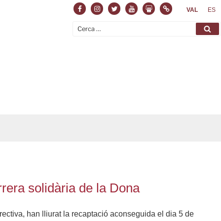
Facebook
Instagram
Twitter
Youtube
Slideshare
Normas
VAL
ES
Cerca:
Ce
rera solidària de la Dona
ctiva, han lliurat la recaptació aconseguida el dia 5 de