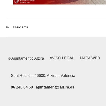
CATEGORIES
ESPORTS
AVISO LEGAL
MAPA WEB
© Ajuntament d'Alzira
Sant Roc, 6 – 46600, Alzira – València
96 240 04 50 ajuntament@alzira.es