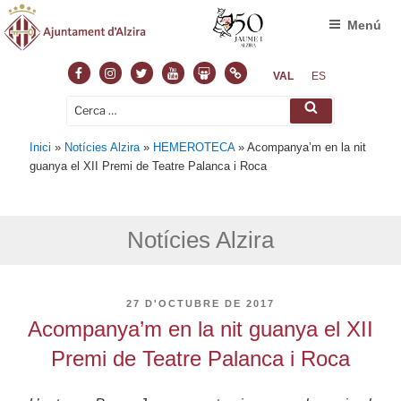
Menú
Facebook
Instagram
Twitter
Youtube
Slideshare
Normas
VAL
ES
Cerca:
Cerca
Inici
»
Notícies Alzira
»
HEMEROTECA
»
Acompanya’m en la nit
guanya el XII Premi de Teatre Palanca i Roca
Notícies Alzira
PUBLICAT
27 D'OCTUBRE DE 2017
A
Acompanya’m en la nit guanya el XII
Premi de Teatre Palanca i Roca