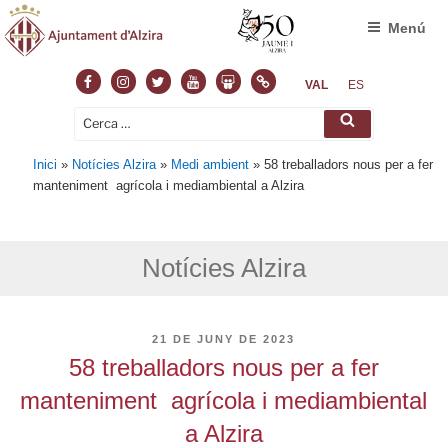
Menú
Facebook
Instagram
Twitter
Youtube
Slideshare
Normas
VAL
ES
Cerca:
Cerca
Inici
»
Notícies Alzira
»
Medi ambient
»
58 treballadors nous per a fer
manteniment agrícola i mediambiental a Alzira
Notícies Alzira
PUBLICAT
21 DE JUNY DE 2023
A
58 treballadors nous per a fer
manteniment agrícola i mediambiental
a Alzira