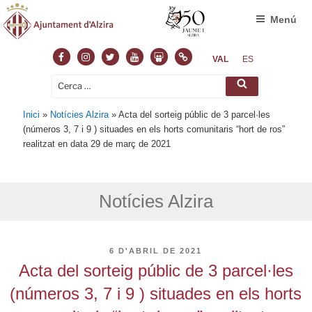
Menú
Facebook
Instagram
Twitter
Youtube
Slideshare
Normas
VAL
ES
Cerca:
Cerca
Inici
»
Notícies Alzira
»
Acta del sorteig públic de 3 parcel·les
(números 3, 7 i 9 ) situades en els horts comunitaris “hort de ros”
realitzat en data 29 de març de 2021
Notícies Alzira
PUBLICAT
6 D'ABRIL DE 2021
A
Acta del sorteig públic de 3 parcel·les
(números 3, 7 i 9 ) situades en els horts