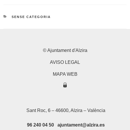
CATEGORIES
SENSE CATEGORIA
© Ajuntament d'Alzira
AVISO LEGAL
MAPA WEB
Sant Roc, 6 – 46600, Alzira – València
96 240 04 50 ajuntament@alzira.es