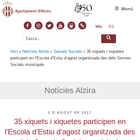
Menú
Facebook
Instagram
Twitter
Youtube
Slideshare
Normas
VAL
ES
Cerca:
Cerca
Inici
»
Notícies Alzira
»
Serveis Socials
»
35 xiquets i xiquetes
participen en l’Escola d’Estiu d’agost organitzada des dels Serveis
Socials municipals
Notícies Alzira
PUBLICAT
2 D'AGOST DE 2017
A
35 xiquets i xiquetes participen en
l’Escola d’Estiu d’agost organitzada des