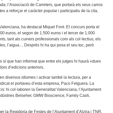
ada; l’Associació de Carreters, que portarà els seus carros
tes a reforçar el caràcter popular i participatiu de la cita,
Valenciana, ha destacat Miquel Font. El concurs porta el
00 euros, el segon de 1.500 euros i el tercer de 1.000
ts, tant als cuiners professionals com als col·lectius, els
ïlles, l’aigua… Després hi ha qui posa el seu toc, però
s sí que han informat que entre els jutges hi haurà «dues
ors d’edicions anteriors.
en diversos idiomes i activar també la lectura, per a
ndicat el portaveu d’esta empresa, Paco Felguera. La
s: hi col·laboren la Generalitat Valenciana, l’Ajuntament
 Indústries Belseher, GMW Bioscience, Family Cash,
r la Regidoria de Festes de l’Ajuntament d’Alzira i TNR.