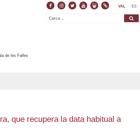
Facebook
Instagram
Twitter
Youtube
Slideshare
Normas
VAL
ES
Cerca:
Ce
la de les Falles
a, que recupera la data habitual a