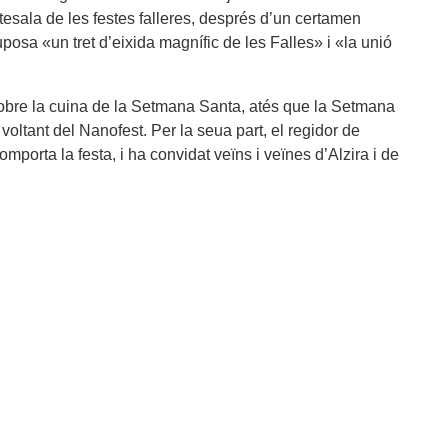
esala de les festes falleres, després d’un certamen
osa «un tret d’eixida magnífic de les Falles» i «la unió
 sobre la cuina de la Setmana Santa, atés que la Setmana
voltant del Nanofest. Per la seua part, el regidor de
mporta la festa, i ha convidat veïns i veïnes d’Alzira i de