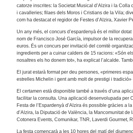
catorze inscrites: la Societat Musical d’Alzira i la Col
i cavalleries; filaes dels Moros i Cristians de la Vila; div
com ha destacat el regidor de Festes d’Alzira, Xavier P
Un any més, el concurs d’espardenyà és el millor dotat 
nom de Francisco José García, impulsor de la recuperaci
euros. És un concurs per invitació del comitè organitzado
ingredients per a cuinar calders de 15 racions: «Són els 
nosaltres els ho donem tot», ha explicat l’alcalde. També
El jurat estarà format per deu persones, «primeres espa
estrelles Michelin i gent amb molt de prestigi i tradici
El certamen està disponible també a través d’una aplic
facilitar la consulta. Una aplicació desenvolupada per
Festa de l’Espardenyà d’Alzira és possible gràcies a la
d’Alzira, la Diputació de València, la Mancomunitat de
Cotonera Events, Comunikar, TNR, Laverdi Gourmet, Re
La festa començarà a les 10 hores del matí del diumeng