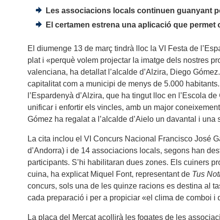
Les associacions locals continuen guanyant pes
El certamen estrena una aplicació que permet con
El diumenge 13 de març tindrà lloc la VI Festa de l’Espa
plat i «perquè volem projectar la imatge dels nostres pr
valenciana, ha detallat l’alcalde d’Alzira, Diego Gómez. 
capitalitat com a municipi de menys de 5.000 habitants.
l’Espardenyà d’Alzira, que ha tingut lloc en l’Escola de 
unificar i enfortir els vincles, amb un major coneixement 
Gómez ha regalat a l’alcalde d’Aielo un davantal i una 
La cita inclou el VI Concurs Nacional Francisco José G
d’Andorra) i de 14 associacions locals, segons han des
participants. S’hi habilitaran dues zones. Els cuiners p
cuina, ha explicat Miquel Font, representant de
Tus Not
concurs, sols una de les quinze racions es destina al ta
cada preparació i per a propiciar «el clima de comboi i
La plaça del Mercat acollirà les fogates de les associa