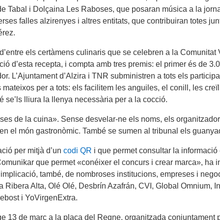
la de Tabal i Dolçaina Les Raboses, que posaran música a la jorn
erses falles alzirenyes i altres entitats, que contribuiran totes jun
érez.
d’entre els certàmens culinaris que se celebren a la Comunitat 
ó d’esta recepta, i compta amb tres premis: el primer és de 3.0
r. L’Ajuntament d’Alzira i TNR subministren a tots els participan
mateixos per a tots: els facilitem les anguiles, el conill, les cre
 se’ls lliura la llenya necessària per a la cocció.
ses de la cuina». Sense desvelar-ne els noms, els organitzador
ó» en el món gastronòmic. També se sumen al tribunal els guanyad
ació per mitjà d’un
codi QR
i que permet consultar la informació 
 Comunikar que permet «conéixer el concurs i crear marca», ha i
 implicació, també, de nombroses institucions, empreses i negoci
 la Ribera Alta, Olé Olé, Desbrín Azafrán, CVI, Global Omnium,
bost i YoVirgenExtra.
e 13 de març a la plaça del Regne, organitzada conjuntament pe