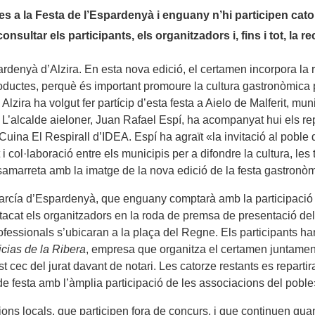
 a la Festa de l’Espardenyà i enguany n’hi participen cato
sultar els participants, els organitzadors i, fins i tot, la r
rdenyà d’Alzira. En esta nova edició, el certamen incorpora la r
oductes, perquè és important promoure la cultura gastronòmica prò
Alzira ha volgut fer partícip d’esta festa a Aielo de Malferit, m
 L’alcalde aieloner, Juan Rafael Espí, ha acompanyat hui els re
Cuina El Respirall d’IDEA. Espí ha agraït «la invitació al poble d
i col·laboració entre els municipis per a difondre la cultura, les
samarreta amb la imatge de la nova edició de la festa gastronòm
arcía d’Espardenyà, que enguany comptarà amb la participació 
tacat els organitzadors en la roda de premsa de presentació del
rofessionals s’ubicaran a la plaça del Regne. Els participants ha
icias de la Ribera
, empresa que organitza el certamen juntament
st cec del jurat davant de notari. Les catorze restants es repart
 de festa amb l’àmplia participació de les associacions del pobl
cions locals, que participen fora de concurs, i que continuen g