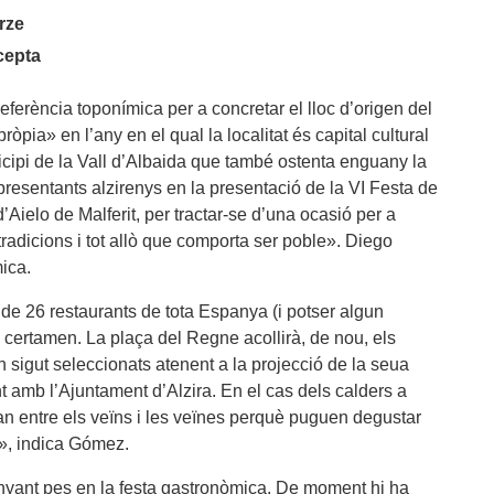
rze
ecepta
eferència toponímica per a concretar el lloc d’origen del
pia» en l’any en el qual la localitat és capital cultural
unicipi de la Vall d’Albaida que també ostenta enguany la
presentants alzirenys en la presentació de la VI Festa de
’Aielo de Malferit, per tractar-se d’una ocasió per a
 tradicions i tot allò que comporta ser poble». Diego
ica.
de 26 restaurants de tota Espanya (i potser algun
 certamen. La plaça del Regne acollirà, de nou, els
n sigut seleccionats atenent a la projecció de la seua
 amb l’Ajuntament d’Alzira. En el cas dels calders a
iran entre els veïns i les veïnes perquè puguen degustar
e», indica Gómez.
uanyant pes en la festa gastronòmica. De moment hi ha