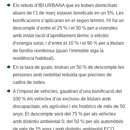
Els rebuts d’IBI URBANA que es troben domiciliats
abans de l’1 de març estaran bonificats en un 5%. Les
bonificacions s’aplicaran en el segon termini. Hi ha un
descompte d’entre el 25 % i el 50 % per a vivendes
amb instal·lació d’aprofitament tèrmic o elèctric
d’energia solar, i d’entre el 10 % i el 90 % per a titulars
de família nombrosa (quan l’immoble siga la
residència habitual).
En la taxa de guals, tindran un 50 % de descompte les
persones amb mobilitat reduïda que precisen de
cadira de rodes.
A l’impost de vehicles, gaudiran d’una bonificació del
100 % els vehicles d’ús exclusiu de titulars amb
discapacitats, els agrícoles i els històrics de més de 50
anys. El descompte serà del 75 % per als vehicles
amb distintiu ambiental 0; del 50 % per als automòbils
de més de 25 anys i amb distintiu ambiental ECO.