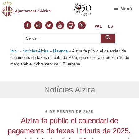
Menú
Facebook
Instagram
Twitter
Youtube
Slideshare
Normas
VAL
ES
Cerca:
Cerca
Inici
»
Notícies Alzira
»
Hisenda
»
Alzira fa públic el calendari de
pagaments de taxes i tributs de 2025, que s’obrirà el pròxim 10 de
març amb el cobrament de l’IBI urbana
Notícies Alzira
PUBLICAT
6 DE FEBRER DE 2025
A
Alzira fa públic el calendari de
pagaments de taxes i tributs de 2025,