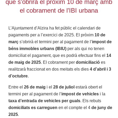
que s’obrirà el pròxim 10 de març amb
el cobrament de l’IBI urbana
L’Ajuntament d’Alzira ha fet públic el calendari de
pagaments per a l’exercici de 2025. El pròxim
10 de
març
s’obrirà el termini per al pagament de l’
impost de
béns immobles urbans
(IBIU)
per als qui no tenen
domiciliat el pagament, que es podrà efectuar fins el
14
de maig de 2025
. El cobrament per
domiciliació
es
realitzarà fraccionat en dos meitats els dies
4 d’abril i 3
d’octubre
.
Entre el
26 de maig
i el
28 de juliol
estarà obert el
termini per al pagament de l’
impost de vehicles
i la
taxa d’entrada de vehicles per guals
. Els rebuts
domiciliats es carreguen
en el compte el 4
de juny de
2025
.