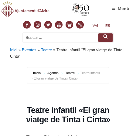
Menú
Facebook
Instagram
Twitter
Youtube
Slideshare
Normas
VAL
ES
Buscar
Buscar
por:
Inici
»
Eventos
»
Teatre
»
Teatre infantil “El gran viatge de Tinta i
Cinta”
Inicio
Agenda
Teatre
Teatre infantil
«El gran viatge de Tinta i Cinta»
Teatre infantil «El gran
viatge de Tinta i Cinta»