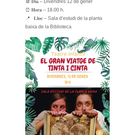
📆 𝐃𝐢𝐚 – Divendres 12 de gener
⏰ 𝐇𝐨𝐫𝐚 – 18.00 h.
📍 𝐋𝐥𝐨𝐜 – Sala d’estudi de la planta
baixa de la Biblioteca