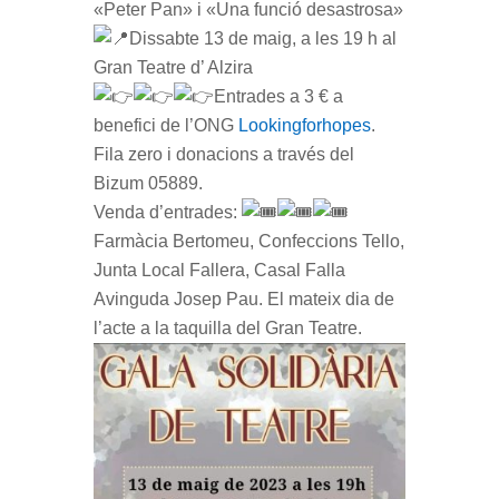
«Peter Pan» i «Una funció desastrosa»
Dissabte 13 de maig, a les 19 h al
Gran Teatre d’ Alzira
Entrades a 3 € a
benefici de l’ONG
Lookingforhopes
.
Fila zero i donacions a través del
Bizum 05889.
Venda d’entrades:
Farmàcia Bertomeu, Confeccions Tello,
Junta Local Fallera, Casal Falla
Avinguda Josep Pau. El mateix dia de
l’acte a la taquilla del Gran Teatre.