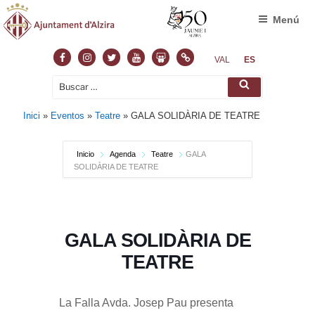
Menú
Facebook
Instagram
Twitter
Youtube
Slideshare
Normas
VAL
ES
Buscar
Buscar
por:
Inici
»
Eventos
»
Teatre
»
GALA SOLIDÀRIA DE TEATRE
Inicio
Agenda
Teatre
GALA
SOLIDÀRIA DE TEATRE
GALA SOLIDÀRIA DE
TEATRE
La
Falla Avda. Josep Pau
presenta