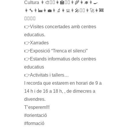
Cultura 👨‍🎨🤹‍♂️👩‍🏫👩‍⚖👨‍🌾👩‍🎓👨‍🍳
👩‍🔧👨‍🏭👩‍💼👨‍🔬👩‍💻👨‍🎤👩‍✈️👨‍🚀👩‍🚒
👮‍♂️👷‍♀️
👉Visites concertades amb centres
educatius.
👉Xarrades
👉Exposició “Trenca el silenci”
👉Estands informatius dels centres
educatius
👉Activitats i tallers…
I recorda que estarem en horari de 9 a
14 h i de 16 a 18 h, , de dimecres a
divendres.
T’esperem!!!
#orientació
#formació