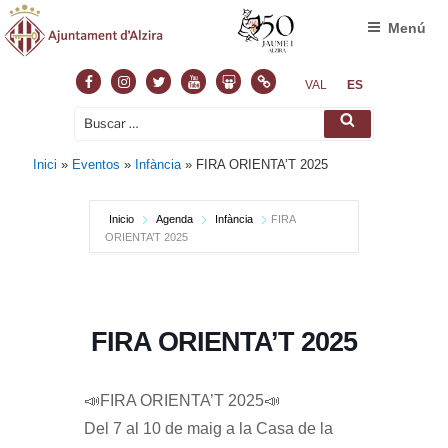
Menú
Facebook
Instagram
Twitter
Youtube
Slideshare
Normas
VAL
ES
Buscar
Buscar
por:
Inici
»
Eventos
»
Infància
»
FIRA ORIENTA’T 2025
Inicio
Agenda
Infància
FIRA
ORIENTA’T 2025
FIRA ORIENTA’T 2025
📣FIRA ORIENTA’T 2025📣
Del 7 al 10 de maig a la Casa de la