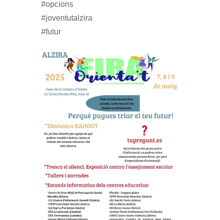
#opcions
#joventutalzira
#futur