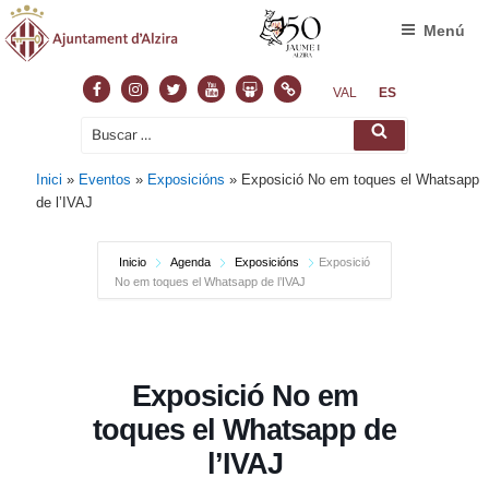
Menú
Facebook
Instagram
Twitter
Youtube
Slideshare
Normas
VAL
ES
Buscar
Buscar
por:
Inici
»
Eventos
»
Exposicións
»
Exposició No em toques el Whatsapp
de l’IVAJ
Inicio
Agenda
Exposicións
Exposició
No em toques el Whatsapp de l’IVAJ
Exposició No em
toques el Whatsapp de
l’IVAJ