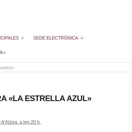
ICIPALES
SEDE ELECTRÓNICA
UL»
LA AZUL»
RA «LA ESTRELLA AZUL»
d’Alzira, a les 20 h