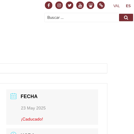
Facebook
Instagram
Twitter
Youtube
Slideshare
Normas
VAL
ES
Buscar
Bu
por:
FECHA
23 May 2025
¡Caducado!