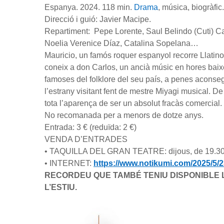
Espanya. 2024. 118 min.
Drama
, música, biogràfic
Direcció i guió: Javier Macipe.
Repartiment: Pepe Lorente, Saul Belindo (Cuti) Ca
Noelia Verenice Díaz, Catalina Sopelana…
Mauricio, un famós roquer espanyol recorre Llatino
coneix a don Carlos, un ancià músic en hores baix
famoses del folklore del seu país, a penes aconseg
l’estrany visitant fent de mestre Miyagi musical. 
tota l’aparença de ser un absolut fracàs comercial.
No recomanada per a menors de dotze anys.
Entrada: 3 € (reduïda: 2 €)
VENDA D’ENTRADES
• TAQUILLA DEL GRAN TEATRE: dijous, de 19.30
• INTERNET:
https://www.notikumi.com/2025/5/23
RECORDEU QUE TAMBÉ TENIU DISPONIBLE 
L’ESTIU.