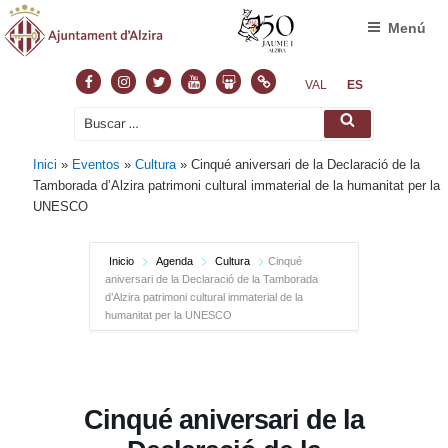
Menú
Facebook
Instagram
Twitter
Youtube
Slideshare
Normas
VAL
ES
Buscar
Buscar
por:
Inici
»
Eventos
»
Cultura
»
Cinqué aniversari de la Declaració de la
Tamborada d’Alzira patrimoni cultural immaterial de la humanitat per la
UNESCO
Inicio
Agenda
Cultura
Cinqué
aniversari de la Declaració de la Tamborada
d’Alzira patrimoni cultural immaterial de la
humanitat per la UNESCO
Cinqué aniversari de la