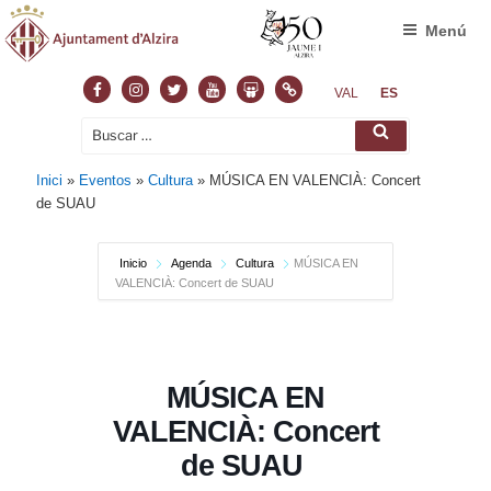
Menú
Facebook
Instagram
Twitter
Youtube
Slideshare
Normas
VAL
ES
Buscar
Buscar
por:
Inici
»
Eventos
»
Cultura
»
MÚSICA EN VALENCIÀ: Concert
de SUAU
Inicio
Agenda
Cultura
MÚSICA EN
VALENCIÀ: Concert de SUAU
MÚSICA EN
VALENCIÀ: Concert
de SUAU