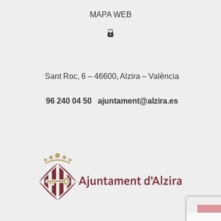
MAPA WEB
Sant Roc, 6 – 46600, Alzira – València
96 240 04 50 ajuntament@alzira.es
Su