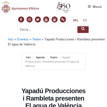
Menú
Facebook
Instagram
Twitter
Youtube
Slideshare
Normas
VAL
ES
Cerca:
Cerca
Inici
»
Eventos
»
Teatre
»
Yapadú Producciones i Rambleta presenten
El agua de València
Inici
Agenda
Teatre
Yapadú
Producciones i Rambleta presenten El agua de
València
Yapadú Producciones
i Rambleta presenten
El agua de València