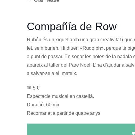
📍 Gran Teatre
Compañía de Row
Rubén és un xiquet amb una gran creativitat i que
fet, se’n burlen, i li diuen «Rudolph», perquè té pi
a punt de passar. En sonar les notes de la nadala
apareix al taller del Pare Noel. L’ha d’ajudar a sal
a salvar-se a ell mateix.
🎟️ 5 €
Espectacle musical en castellà.
Duració: 60 min
Recomanat a partir de quatre anys.