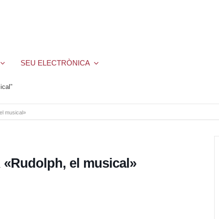
SEU ELECTRÒNICA
cal”
l musical»
«Rudolph, el musical»