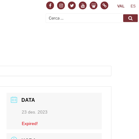
Facebook
Instagram
Twitter
Youtube
Slideshare
Normas
VAL
ES
Cerca:
Ce
DATA
23 des. 2023
Expired!