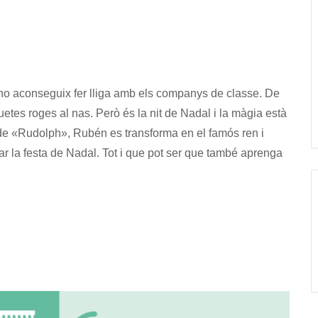
 no aconseguix fer lliga amb els companys de classe. De
guetes roges al nas. Però és la nit de Nadal i la màgia està
 de «Rudolph», Rubén es transforma en el famós ren i
var la festa de Nadal. Tot i que pot ser que també aprenga