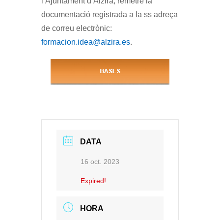
l’Ajuntament d’Alzira, remetre la
documentació registrada a la ss adreça
de correu electrònic:
formacion.idea@alzira.es
.
DATA
16 oct. 2023
Expired!
HORA