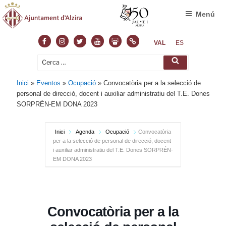
Menú
Facebook
Instagram
Twitter
Youtube
Slideshare
Normas
VAL
ES
Cerca:
Cerca
Inici
»
Eventos
»
Ocupació
»
Convocatòria per a la selecció de
personal de direcció, docent i auxiliar administratiu del T.E. Dones
SORPRÉN-EM DONA 2023
Inici
Agenda
Ocupació
Convocatòria
per a la selecció de personal de direcció, docent
i auxiliar administratiu del T.E. Dones SORPRÉN-
EM DONA 2023
Convocatòria per a la