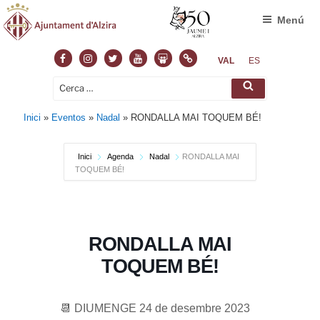
Menú
Facebook
Instagram
Twitter
Youtube
Slideshare
Normas
VAL
ES
Cerca:
Cerca
Inici
»
Eventos
»
Nadal
»
RONDALLA MAI TOQUEM BÉ!
Inici
Agenda
Nadal
RONDALLA MAI
TOQUEM BÉ!
RONDALLA MAI
TOQUEM BÉ!
📆 DIUMENGE 24 de desembre 2023