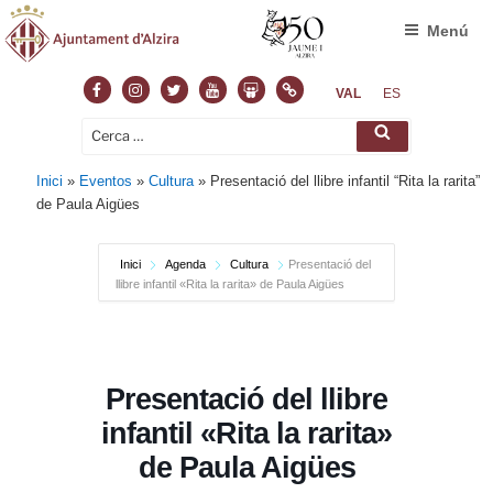
Menú
Facebook
Instagram
Twitter
Youtube
Slideshare
Normas
VAL
ES
Cerca:
Cerca
Inici
»
Eventos
»
Cultura
»
Presentació del llibre infantil “Rita la rarita”
de Paula Aigües
Inici
Agenda
Cultura
Presentació del
llibre infantil «Rita la rarita» de Paula Aigües
Presentació del llibre
infantil «Rita la rarita»
de Paula Aigües