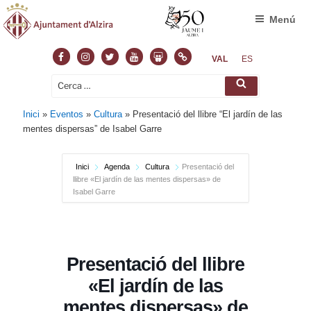
Menú
Facebook
Instagram
Twitter
Youtube
Slideshare
Normas
VAL
ES
Cerca:
Cerca
Inici
»
Eventos
»
Cultura
»
Presentació del llibre “El jardín de las
mentes dispersas” de Isabel Garre
Inici
Agenda
Cultura
Presentació del
llibre «El jardín de las mentes dispersas» de
Isabel Garre
Presentació del llibre
«El jardín de las
mentes dispersas» de