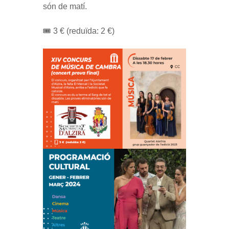
són de matí.
🎟️ 3 € (reduïda: 2 €)