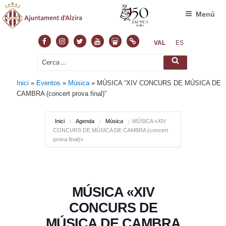
Menú
Facebook
Instagram
Twitter
Youtube
Slideshare
Normas
VAL
ES
Cerca:
Cerca
Inici
»
Eventos
»
Música
»
MÚSICA “XIV CONCURS DE MÚSICA DE
CAMBRA (concert prova final)”
Inici
Agenda
Música
MÚSICA «XIV
CONCURS DE MÚSICA DE CAMBRA (concert
prova final)»
MÚSICA «XIV
CONCURS DE
MÚSICA DE CAMBRA