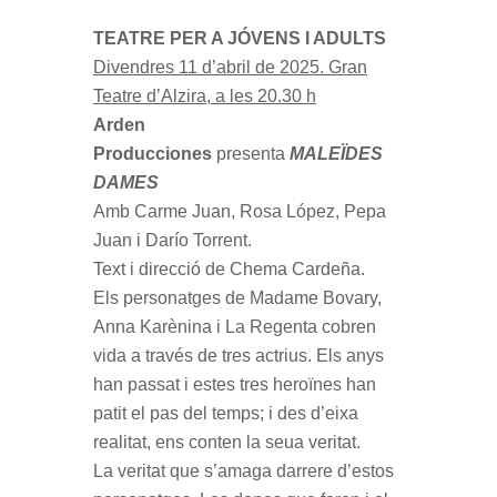
TEATRE PER A JÓVENS I ADULTS
Divendres 11 d’abril de 2025. Gran
Teatre d’Alzira, a les 20.30 h
Arden
Producciones
presenta
MALEÏDES
DAMES
Amb Carme Juan, Rosa López, Pepa
Juan i Darío Torrent.
Text i direcció de Chema Cardeña.
Els personatges de Madame Bovary,
Anna Karènina i La Regenta cobren
vida a través de tres actrius. Els anys
han passat i estes tres heroïnes han
patit el pas del temps; i des d’eixa
realitat, ens conten la seua veritat.
La veritat que s’amaga darrere d’estos