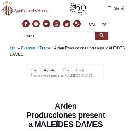
Menú
Facebook
Instagram
Twitter
Youtube
Slideshare
Normas
VAL
ES
Cerca:
Cerca
Inici
»
Eventos
»
Teatre
»
Arden Producciones presenta MALEÏDES
DAMES
Inici
Agenda
Teatre
Arden
Producciones presenta MALEÏDES DAMES
Arden
Producciones present
a MALEÏDES DAMES