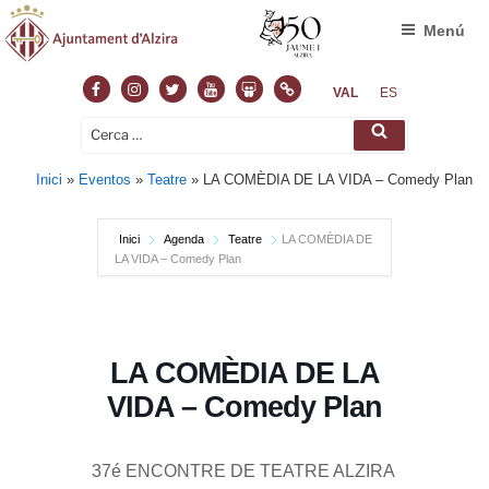
Menú
Facebook
Instagram
Twitter
Youtube
Slideshare
Normas
VAL
ES
Cerca:
Cerca
Inici
»
Eventos
»
Teatre
»
LA COMÈDIA DE LA VIDA – Comedy Plan
Inici
Agenda
Teatre
LA COMÈDIA DE
LA VIDA – Comedy Plan
LA COMÈDIA DE LA
VIDA – Comedy Plan
37é ENCONTRE DE TEATRE ALZIRA