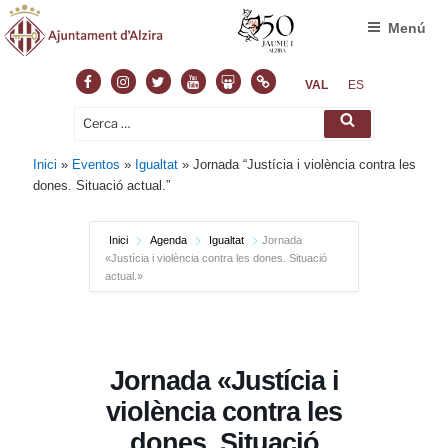
Menú
Facebook
Instagram
Twitter
Youtube
Slideshare
Normas
VAL
ES
Cerca:
Cerca
Inici
»
Eventos
»
Igualtat
»
Jornada “Justícia i violència contra les
dones. Situació actual.”
Inici
Agenda
Igualtat
Jornada
«Justícia i violència contra les dones. Situació
actual.»
Jornada «Justícia i
violència contra les
dones. Situació