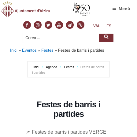
Menú
Facebook
Instagram
Twitter
Youtube
Slideshare
Normas
VAL
ES
Cerca:
Cerca
Inici
»
Eventos
»
Festes
»
Festes de barris i partides
Inici
Agenda
Festes
Festes de barris
i partides
Festes de barris i
partides
📌 Festes de barris i partides VERGE