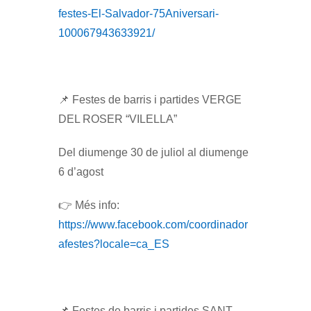
festes-El-Salvador-75Aniversari-
100067943633921/
📌 Festes de barris i partides VERGE
DEL ROSER “VILELLA”
Del diumenge 30 de juliol al diumenge
6 d’agost
👉 Més info:
https://www.facebook.com/coordinador
afestes?locale=ca_ES
📌 Festes de barris i partides SANT