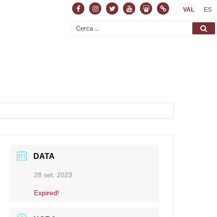
Facebook
Instagram
Twitter
Youtube
Slideshare
Normas
VAL
ES
Cerca:
Ce
DATA
28 set. 2023
Expired!