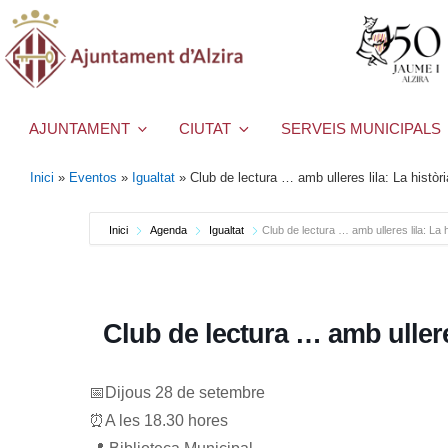
AJUNTAMENT
CIUTAT
SERVEIS MUNICIPALS
Inici
»
Eventos
»
Igualtat
»
Club de lectura … amb ulleres lila: La històri
Inici
Agenda
Igualtat
Club de lectura … amb ulleres lila: La 
Club de lectura … amb ulleres
📅Dijous 28 de setembre
⏰A les 18.30 hores