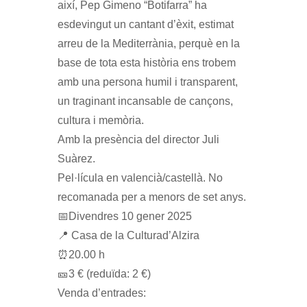
així, Pep Gimeno “Botifarra” ha
esdevingut un cantant d’èxit, estimat
arreu de la Mediterrània, perquè en la
base de tota esta història ens trobem
amb una persona humil i transparent,
un traginant incansable de cançons,
cultura i memòria.
Amb la presència del director Juli
Suàrez.
Pel·lícula en valencià/castellà. No
recomanada per a menors de set anys.
📅Divendres 10 gener 2025
📍 Casa de la Culturad’Alzira
⏰20.00 h
🎫3 € (reduïda: 2 €)
Venda d’entrades: