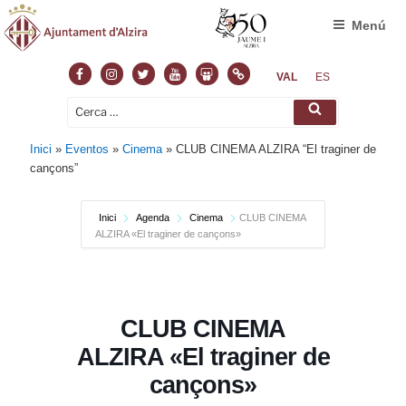
Menú
Facebook
Instagram
Twitter
Youtube
Slideshare
Normas
VAL
ES
Cerca:
Cerca
Inici
»
Eventos
»
Cinema
»
CLUB CINEMA ALZIRA “El traginer de
cançons”
Inici
Agenda
Cinema
CLUB CINEMA
ALZIRA «El traginer de cançons»
CLUB CINEMA
ALZIRA «El traginer de
cançons»