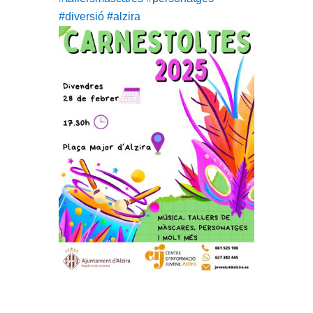
#diversió
#alzira