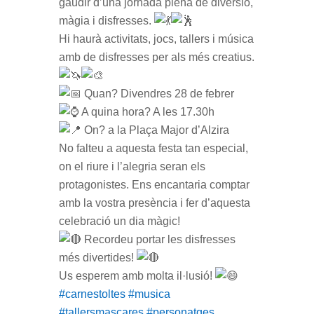
gaudir d’una jornada plena de diversió,
màgia i disfresses.
Hi haurà activitats, jocs, tallers i música
amb de disfresses per als més creatius.
Quan? Divendres 28 de febrer
A quina hora? A les 17.30h
On? a la Plaça Major d’Alzira
No falteu a aquesta festa tan especial,
on el riure i l’alegria seran els
protagonistes. Ens encantaria comptar
amb la vostra presència i fer d’aquesta
celebració un dia màgic!
Recordeu portar les disfresses
més divertides!
Us esperem amb molta il·lusió!
#carnestoltes
#musica
#tallersmascares
#personatges