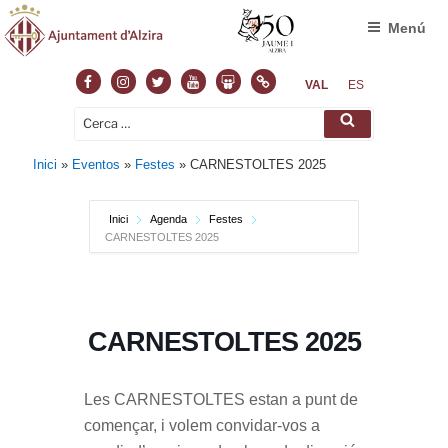
Menú
Facebook
Instagram
Twitter
Youtube
Slideshare
Normas
VAL
ES
Cerca:
Cerca
Inici
»
Eventos
»
Festes
»
CARNESTOLTES 2025
Inici
Agenda
Festes
CARNESTOLTES 2025
CARNESTOLTES 2025
Les CARNESTOLTES estan a punt de
començar, i volem convidar-vos a