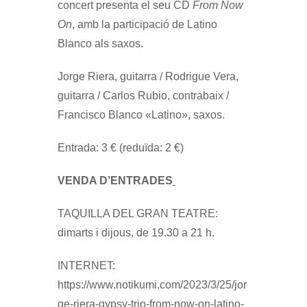
concert presenta el seu CD
From Now
On
, amb la participació de Latino
Blanco als saxos.
Jorge Riera, guitarra / Rodrigue Vera,
guitarra / Carlos Rubio, contrabaix /
Francisco Blanco «Latino», saxos.
Entrada: 3 € (reduïda: 2 €)
VENDA D’ENTRADES
TAQUILLA DEL GRAN TEATRE:
dimarts i dijous, de 19.30 a 21 h.
INTERNET:
https://www.notikumi.com/2023/3/25/jor
ge-riera-gypsy-trio-from-now-on-latino-