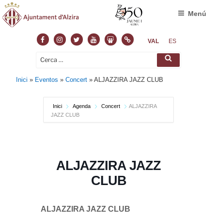
Menú
Facebook
Instagram
Twitter
Youtube
Slideshare
Normas
VAL
ES
Cerca:
Cerca
Inici
»
Eventos
»
Concert
»
ALJAZZIRA JAZZ CLUB
Inici
Agenda
Concert
ALJAZZIRA
JAZZ CLUB
ALJAZZIRA JAZZ
CLUB
ALJAZZIRA JAZZ CLUB