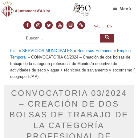
Menú
Facebook
Instagram
Twitter
Youtube
Slideshare
Normas
VAL
ES
Buscar
Buscar
por:
Inici
»
SERVICIOS MUNICIPALES
»
Recursos Humanos
»
Empleo
Temporal
»
CONVOCATORIA 03/2024 – Creación de dos bolsas de
trabajo de la categoría profesional de Monitor/a deportivo de
actividades de seco y agua + técnico/a de salvamento y socorrismo (
subgrupo E/AP).
CONVOCATORIA 03/2024
– CREACIÓN DE DOS
BOLSAS DE TRABAJO DE
LA CATEGORÍA
PROFESIONAL DE